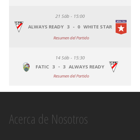
21 Sáb - 15:00
ALWAYS READY
3
-
0
WHITE STAR
Resumen del Partido
14 Sáb - 15:30
FATIC
3
-
3
ALWAYS READY
Resumen del Partido
Acerca de Nosotros