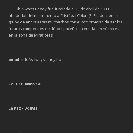
El Club Always Ready fue fundado el 13 de abril de 1933
alrededor del monumento a Cristóbal Colón (El Prado) por un
grupo de entusiastas muchachos con el compromiso de ser los
futuros campeones del fútbol paceño. La entidad echó raíces
en la zona de Miraflores.
email:
info@alwaysready.bo
Celular: 60099370
La Paz - Bolivia