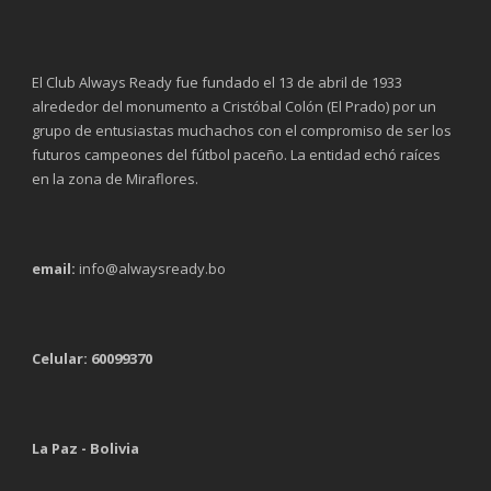
El Club Always Ready fue fundado el 13 de abril de 1933
alrededor del monumento a Cristóbal Colón (El Prado) por un
grupo de entusiastas muchachos con el compromiso de ser los
futuros campeones del fútbol paceño. La entidad echó raíces
en la zona de Miraflores.
email:
info@alwaysready.bo
Celular: 60099370
La Paz - Bolivia