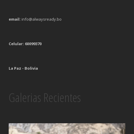
email:
info@alwaysready.bo
Celular: 60099370
La Paz - Bolivia
Galerias Recientes