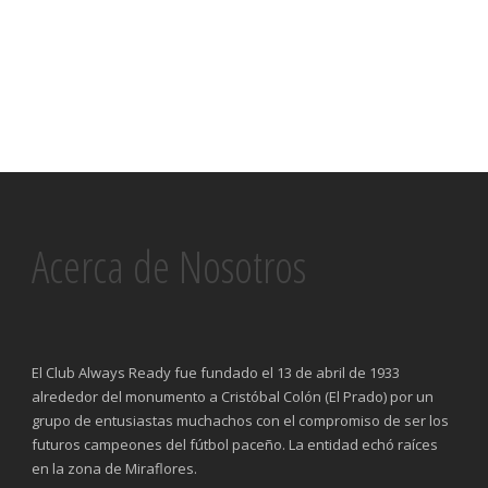
Acerca de Nosotros
El Club Always Ready fue fundado el 13 de abril de 1933
alrededor del monumento a Cristóbal Colón (El Prado) por un
grupo de entusiastas muchachos con el compromiso de ser los
futuros campeones del fútbol paceño. La entidad echó raíces
en la zona de Miraflores.