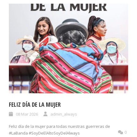
FELIZ DÍA DE LA MUJER
08 Mar 2026
admin_always
Feliz día de la mujer para todas nuestras guerreras de
0
#LaBanda #SoyDeElAltoSoyDelAlways