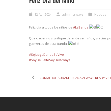
Feliz Día del Niño
12 Abr 2024
admin_always
Noticias
Feliz día a todos los niños de
#LaBanda
Que crecer no signifique dejar de ser niños, gracias p
guerreras de esta Banda.
#SeJuegaDondeSeVive
#SoyDeElAltoSoyDelAlways
CONMEBOL-SUDAMERICANA ALWAYS READY VS DE