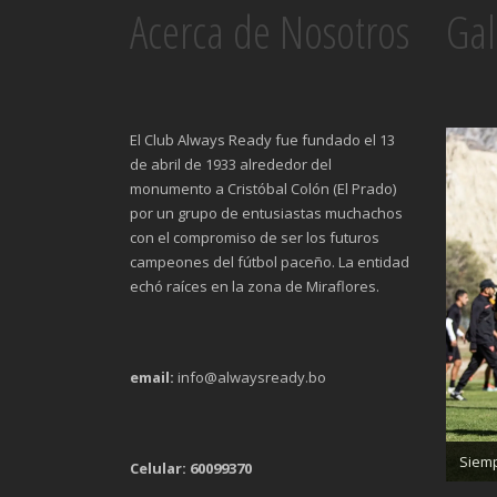
Acerca de Nosotros
Gal
El Club Always Ready fue fundado el 13
de abril de 1933 alrededor del
monumento a Cristóbal Colón (El Prado)
por un grupo de entusiastas muchachos
con el compromiso de ser los futuros
campeones del fútbol paceño. La entidad
echó raíces en la zona de Miraflores.
email:
info@alwaysready.bo
Trab
Siemp
Celular: 60099370