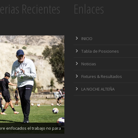
erias Recientes
Enlaces
INICIO
Tabla de Posiciones
Noticias
Fixtures & Resultados
LA NOCHE ALTEÑA
ajando enfocados, listos para el
partido de mañana
re enfocados el trabajo no para