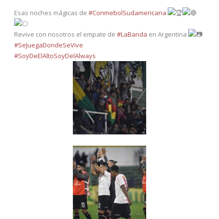
Esas noches mágicas de
#ConmebolSudamericana
Revive con nosotros el empate de
#LaBanda
en Argentina
#SeJuegaDondeSeVive
#SoyDeElAltoSoyDelAlways