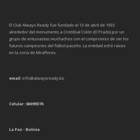
El Club Always Ready fue fundado el 13 de abril de 1933
alrededor del monumento a Cristóbal Colón (El Prado) por un
grupo de entusiastas muchachos con el compromiso de ser los
futuros campeones del fútbol paceño. La entidad echó raíces
en la zona de Miraflores.
email:
info@alwaysready.bo
Celular: 60099370
La Paz - Bolivia