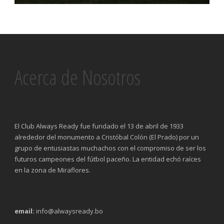
Acerca de Nosotros
El Club Always Ready fue fundado el 13 de abril de 1933
alrededor del monumento a Cristóbal Colón (El Prado) por un
grupo de entusiastas muchachos con el compromiso de ser los
futuros campeones del fútbol paceño. La entidad echó raíces
en la zona de Miraflores.
email:
info@alwaysready.bo