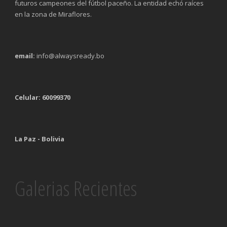
futuros campeones del fútbol paceño. La entidad echó raíces
en la zona de Miraflores.
email:
info@alwaysready.bo
Celular: 60099370
La Paz - Bolivia
Galerias Recientes