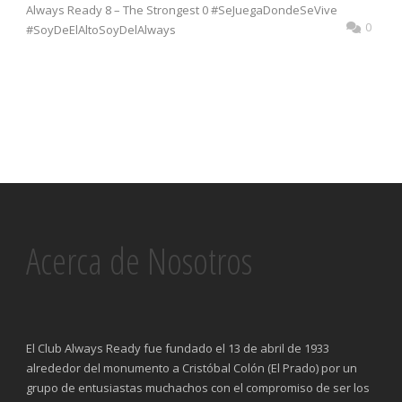
Always Ready 8 – The Strongest 0 #SeJuegaDondeSeVive
0
#SoyDeElAltoSoyDelAlways
Acerca de Nosotros
El Club Always Ready fue fundado el 13 de abril de 1933
alrededor del monumento a Cristóbal Colón (El Prado) por un
grupo de entusiastas muchachos con el compromiso de ser los