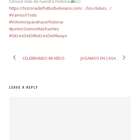
Conoce más de nuestra historia
https://historiadelfutbolboliviano.com/…/los-clubes…/
#VamosXTodo
#Volvimosparahacerhistoria
#JuntosSomosMásFuertes
#SiEresDeElAltoEresDelAlways
CELEBRANDO 89 AÑOS
JUGAMOS EN CASA
LEAVE A REPLY