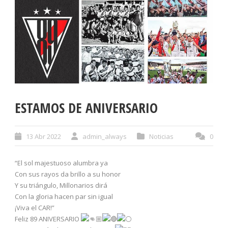
ESTAMOS DE ANIVERSARIO
13 Abr 2022
admin_always
Noticias
0
“El sol majestuoso alumbra ya
Con sus rayos da brillo a su honor
Y su triángulo, Millonarios dirá
Con la gloria hacen par sin igual
¡Viva el CAR!”
Feliz 89 ANIVERSARIO