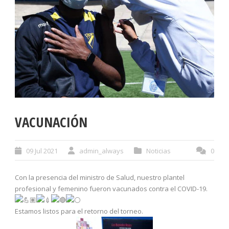
VACUNACIÓN
09 Jul 2021
admin_always
Noticias
0
Con la presencia del ministro de Salud, nuestro plantel
profesional y femenino fueron vacunados contra el COVID-19.
Estamos listos para el retorno del torneo.