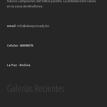
futuros campeones del fútbol paceño. La entidad echó raíces
en la zona de Miraflores.
email:
info@alwaysready.bo
Celular: 60099370
La Paz - Bolivia
Galerias Recientes