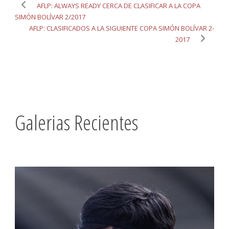
AFLP: ALWAYS READY CERCA DE CLASIFICAR A LA COPA
SIMÓN BOLÍVAR 2/2017
AFLP: CLASIFICADOS A LA SIGUIENTE COPA SIMÓN BOLÍVAR 2-
2017
Galerias Recientes