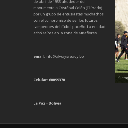
de abril de 1933 alrededor del
monumento a Cristóbal Colón (El Prado)
por un grupo de entusiastas muchachos
con el compromiso de ser los futuros
campeones del fútbol paceño. La entidad
echó raíces en la zona de Miraflores.
email:
info@alwaysready.bo
Trab
Siemp
Celular: 60099370
La Paz - Bolivia