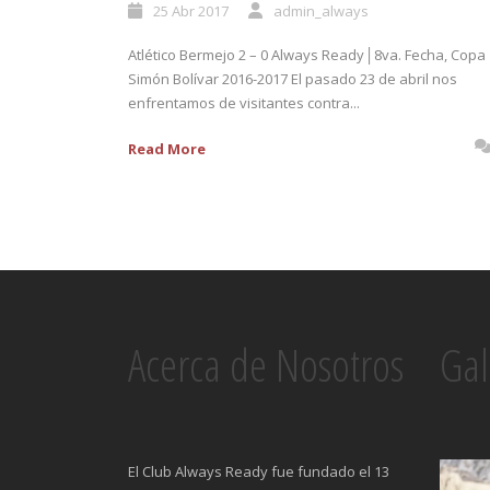
25 Abr 2017
admin_always
Atlético Bermejo 2 – 0 Always Ready│8va. Fecha, Copa
Simón Bolívar 2016-2017 El pasado 23 de abril nos
enfrentamos de visitantes contra...
Read More
Acerca de Nosotros
Gal
El Club Always Ready fue fundado el 13