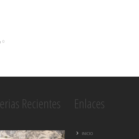
0
erias Recientes
Enlaces
INICIO