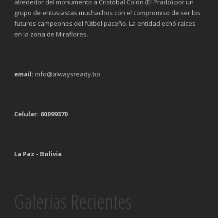
alrededor del monumento a Cristóbal Colón (El Prado) por un
grupo de entusiastas muchachos con el compromiso de ser los
futuros campeones del fútbol paceño. La entidad echó raíces
en la zona de Miraflores.
email:
info@alwaysready.bo
Celular: 60099370
La Paz - Bolivia
Galerias Recientes