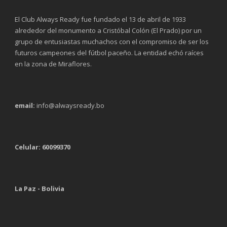
El Club Always Ready fue fundado el 13 de abril de 1933
alrededor del monumento a Cristóbal Colón (El Prado) por un
grupo de entusiastas muchachos con el compromiso de ser los
futuros campeones del fútbol paceño. La entidad echó raíces
en la zona de Miraflores.
email:
info@alwaysready.bo
Celular: 60099370
La Paz - Bolivia