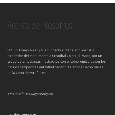
Acerca de Nosotros
El Club Always Ready fue fundado el 13 de abril de 1933
alrededor del monumento a Cristóbal Colón (El Prado) por un
grupo de entusiastas muchachos con el compromiso de ser los
futuros campeones del fútbol paceño. La entidad echó raíces
en la zona de Miraflores.
email:
info@alwaysready.bo
Celular: 60099370