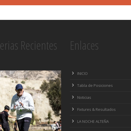
erias Recientes
Enlaces
INICIO
Tabla de Posiciones
Noticias
Fixtures & Resultados
LA NOCHE ALTEÑA