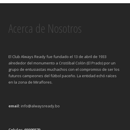
Acerca de Nosotros
El Club Always Ready fue fundado el 13 de abril de 1933
alrededor del monumento a Cristóbal Colón (El Prado) por un
grupo de entusiastas muchachos con el compromiso de ser los
futuros campeones del fútbol paceño. La entidad echó raíces
en la zona de Miraflores.
email:
info@alwaysready.bo
Celular: 60099370