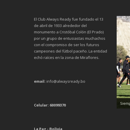
El Club Always Ready fue fundado el 13
de abril de 1933 alrededor del
monumento a Cristóbal Colón (El Prado)
por un grupo de entusiastas muchachos
con el compromiso de ser los futuros
campeones del fútbol paceño. La entidad
echó raíces en la zona de Miraflores.
email:
info@alwaysready.bo
Trab
Siemp
Celular: 60099370
La Paz - Bolivia