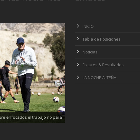
INICIO
Tabla de Posiciones
Noticias
Fixtures & Resultados
LA NOCHE ALTEÑA
ajando enfocados, listos para el
partido de mañana
re enfocados el trabajo no para