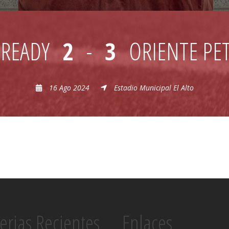
 READY
2
-
3
ORIENTE PE
16 Ago 2024
Estadio Municipal El Alto
erias Recientes
Enlaces