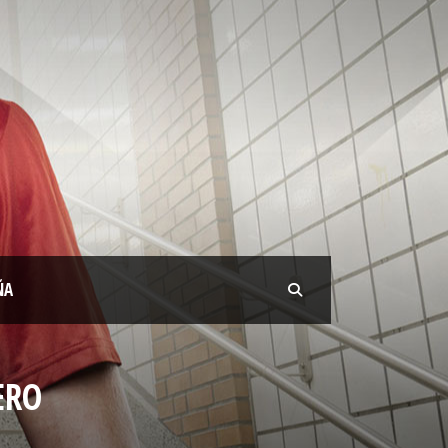
ÑA
ERO