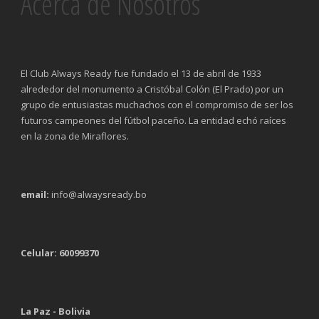
Acerca de Nosotros
El Club Always Ready fue fundado el 13 de abril de 1933
alrededor del monumento a Cristóbal Colón (El Prado) por un
grupo de entusiastas muchachos con el compromiso de ser los
futuros campeones del fútbol paceño. La entidad echó raíces
en la zona de Miraflores.
email:
info@alwaysready.bo
Celular: 60099370
La Paz - Bolivia