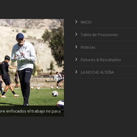
INICIO
Tabla de Posiciones
Noticias
Fixtures & Resultados
LA NOCHE ALTEÑA
ajando enfocados, listos para el
partido de mañana
re enfocados el trabajo no para