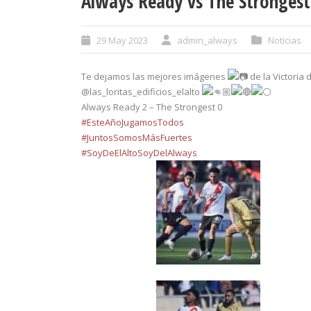
Always Ready vs The Strongest
29 May 2023
admin_always
Noticias
Te dejamos las mejores imágenes
de la Victoria 
@las_loritas_edificios_elalto
Always Ready 2 – The Strongest 0
#EsteAñoJugamosTodos
#JuntosSomosMásFuertes
#SoyDeElAltoSoyDelAlways