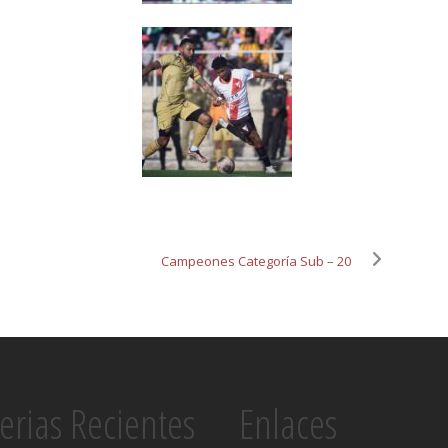
Campeones Categoría Sub – 20
erias Recientes
Enlaces