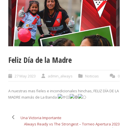
Feliz Día de la Madre
27 May 2023
admin_always
Noticias
0
A nuestras mas fieles e incondicionales hinchas, FELIZ DÍA DE LA
MADRE mamás de La Banda
Una Victoria Importante
Always Ready vs The Strongest – Torneo Apertura 2023