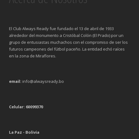
El Club Always Ready fue fundado el 13 de abril de 1933
alrededor del monumento a Cristóbal Colón (El Prado) por un
grupo de entusiastas muchachos con el compromiso de ser los
futuros campeones del fútbol paceño. La entidad echó raíces
en la zona de Miraflores.
email:
info@alwaysready.bo
Celular: 60099370
La Paz - Bolivia