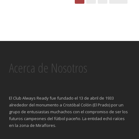
Acerca de Nosotros
El Club Always Ready fue fundado el 13 de abril de 1933
alrededor del monumento a Cristóbal Colón (El Prado) por un
grupo de entusiastas muchachos con el compromiso de ser los
futuros campeones del fútbol paceño. La entidad echó raíces
en la zona de Miraflores.