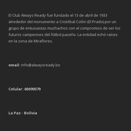
El Club Always Ready fue fundado el 13 de abril de 1933
alrededor del monumento a Cristóbal Colón (El Prado) por un
grupo de entusiastas muchachos con el compromiso de ser los
futuros campeones del fútbol paceño. La entidad echó raíces
en la zona de Miraflores.
email:
info@alwaysready.bo
Celular: 60099370
La Paz - Bolivia