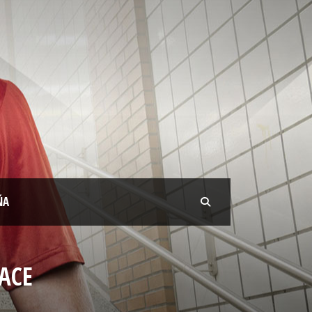
ÑA
ACE