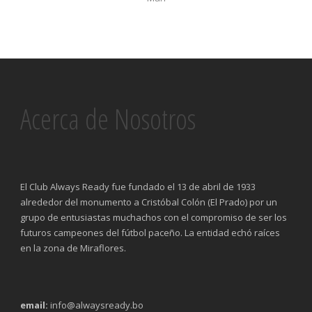
Acerca de Nosotros
El Club Always Ready fue fundado el 13 de abril de 1933
alrededor del monumento a Cristóbal Colón (El Prado) por un
grupo de entusiastas muchachos con el compromiso de ser los
futuros campeones del fútbol paceño. La entidad echó raíces
en la zona de Miraflores.
email:
info@alwaysready.bo