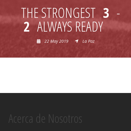
THE STRONGEST
3
-
2
ALWAYS READY
22 May 2019
La Paz
Acerca de Nosotros