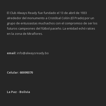
El Club Always Ready fue fundado el 13 de abril de 1933
alrededor del monumento a Cristóbal Colón (El Prado) por un
grupo de entusiastas muchachos con el compromiso de ser los
futuros campeones del fútbol paceño. La entidad echó raíces
en la zona de Miraflores.
email:
info@alwaysready.bo
Celular: 60099370
La Paz - Bolivia