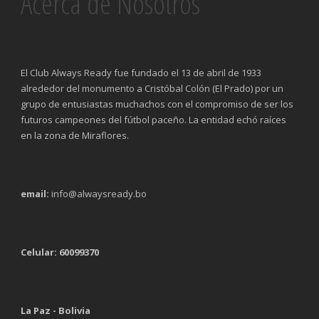
Acerca de Nosotros
El Club Always Ready fue fundado el 13 de abril de 1933
alrededor del monumento a Cristóbal Colón (El Prado) por un
grupo de entusiastas muchachos con el compromiso de ser los
futuros campeones del fútbol paceño. La entidad echó raíces
en la zona de Miraflores.
email:
info@alwaysready.bo
Celular: 60099370
La Paz - Bolivia