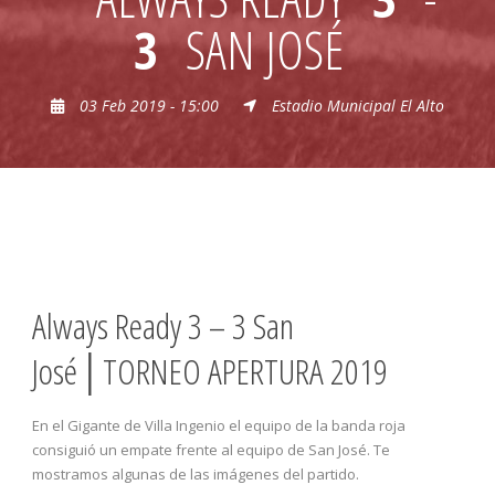
3
SAN JOSÉ
03 Feb 2019 - 15:00
Estadio Municipal El Alto
Always Ready 3 – 3 San
José│TORNEO APERTURA 2019
En el Gigante de Villa Ingenio el equipo de la banda roja
consiguió un empate frente al equipo de San José. Te
mostramos algunas de las imágenes del partido.