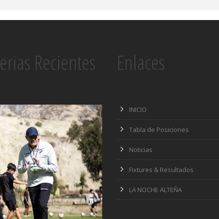
erias Recientes
Enlaces
INICIO
Tabla de Posiciones
Noticias
Fixtures & Resultados
LA NOCHE ALTEÑA