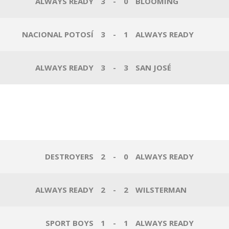
ALWAYS READY
3
-
0
BLOOMING
NACIONAL POTOSÍ
3
-
1
ALWAYS READY
ALWAYS READY
3
-
3
SAN JOSÉ
DESTROYERS
2
-
0
ALWAYS READY
ALWAYS READY
2
-
2
WILSTERMAN
SPORT BOYS
1
-
1
ALWAYS READY