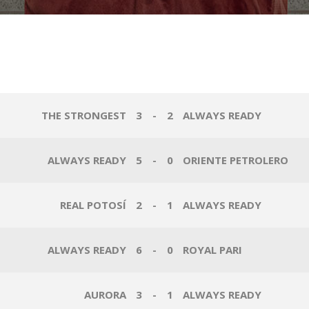
THE STRONGEST
3
-
2
ALWAYS READY
ALWAYS READY
5
-
0
ORIENTE PETROLERO
REAL POTOSÍ
2
-
1
ALWAYS READY
ALWAYS READY
6
-
0
ROYAL PARI
AURORA
3
-
1
ALWAYS READY