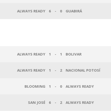
ALWAYS READY
6
-
0
GUABIRÁ
ALWAYS READY
1
-
1
BOLIVAR
ALWAYS READY
1
-
2
NACIONAL POTOSÍ
BLOOMING
1
-
0
ALWAYS READY
SAN JOSÉ
6
-
2
ALWAYS READY