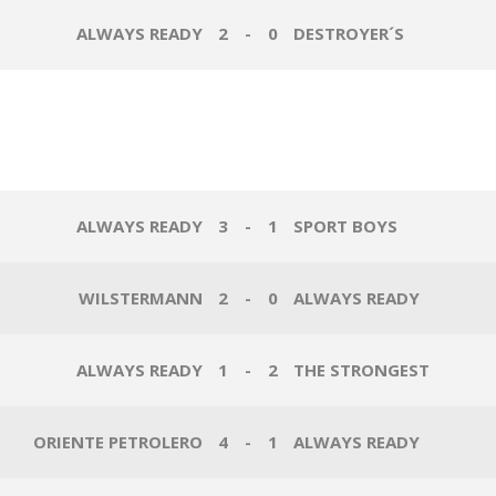
ALWAYS READY
2
-
0
DESTROYER´S
ALWAYS READY
3
-
1
SPORT BOYS
WILSTERMANN
2
-
0
ALWAYS READY
ALWAYS READY
1
-
2
THE STRONGEST
ORIENTE PETROLERO
4
-
1
ALWAYS READY