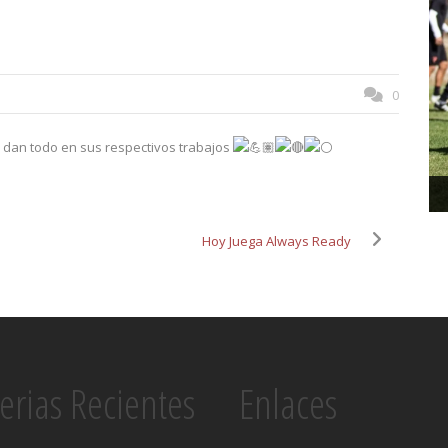
0
lo dan todo en sus respectivos trabajos
Hoy Juega Always Ready
erias Recientes
Enlaces