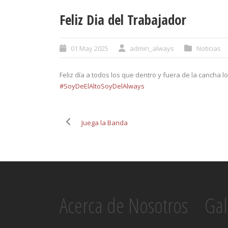
Feliz Dia del Trabajador
01 May 2025
admin_always
Noticias
Feliz día a todos los que dentro y fuera de la cancha 
#SoyDeElAltoSoyDelAlways
Juega la Banda
Acerca de Nosotros
Gal