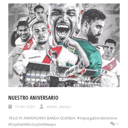
NUESTRO ANIVERSARIO
13 Abr 2024
admin_always
FELIZ 91 ANIVERSARIO BANDA QUERIDA #SeJuegaDondeSeVive
0
#SoyDeElAltoSoyDelAlways