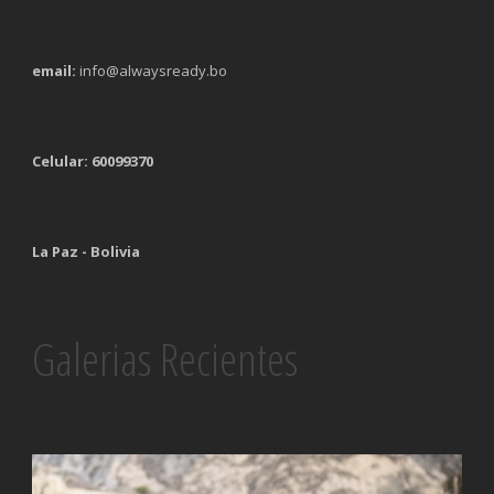
email:
info@alwaysready.bo
Celular: 60099370
La Paz - Bolivia
Galerias Recientes