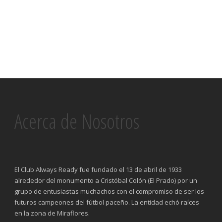
Acerca de Nosotros
El Club Always Ready fue fundado el 13 de abril de 1933
alrededor del monumento a Cristóbal Colón (El Prado) por un
grupo de entusiastas muchachos con el compromiso de ser los
futuros campeones del fútbol paceño. La entidad echó raíces
en la zona de Miraflores.