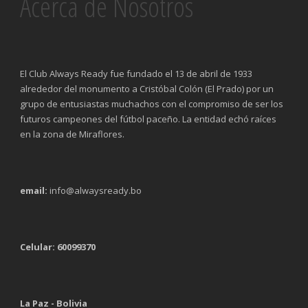
Acerca de Nosotros
El Club Always Ready fue fundado el 13 de abril de 1933
alrededor del monumento a Cristóbal Colón (El Prado) por un
grupo de entusiastas muchachos con el compromiso de ser los
futuros campeones del fútbol paceño. La entidad echó raíces
en la zona de Miraflores.
email:
info@alwaysready.bo
Celular: 60099370
La Paz - Bolivia