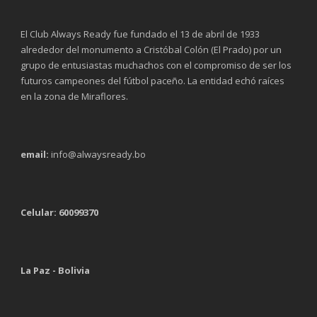
El Club Always Ready fue fundado el 13 de abril de 1933
alrededor del monumento a Cristóbal Colón (El Prado) por un
grupo de entusiastas muchachos con el compromiso de ser los
futuros campeones del fútbol paceño. La entidad echó raíces
en la zona de Miraflores.
email:
info@alwaysready.bo
Celular: 60099370
La Paz - Bolivia