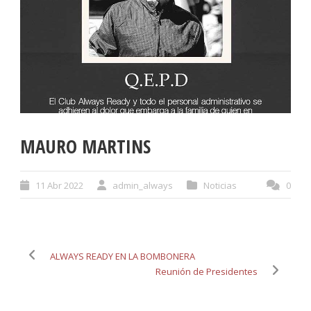
MAURO MARTINS
11 Abr 2022
admin_always
Noticias
0
ALWAYS READY EN LA BOMBONERA
Reunión de Presidentes