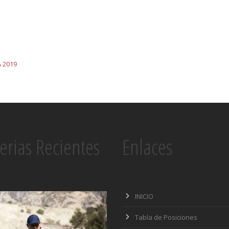
 2019
erias Recientes
Enlaces
INICIO
Tabla de Posiciones