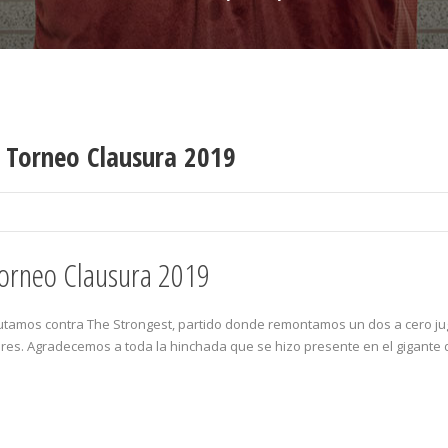
 Torneo Clausura 2019
Torneo Clausura 2019
utamos contra The Strongest, partido donde remontamos un dos a cero j
res. Agradecemos a toda la hinchada que se hizo presente en el gigante de