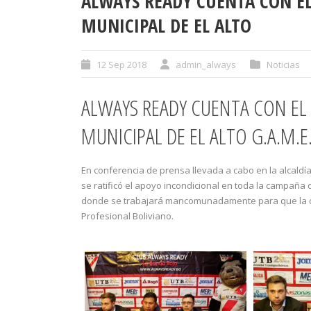
ALWAYS READY CUENTA CON E
MUNICIPAL DE EL ALTO
12 Sep 2018
admin_always
Noticias
ALWAYS READY CUENTA CON E
MUNICIPAL DE EL ALTO G.A.M.E.
En conferencia de prensa llevada a cabo en la alcaldí
se ratificó el apoyo incondicional en toda la campaña
donde se trabajará mancomunadamente para que la ciud
Profesional Boliviano.