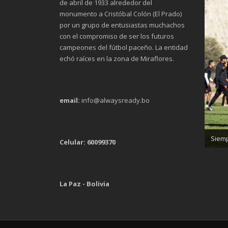
de abril de 1933 alrededor del
monumento a Cristóbal Colón (El Prado)
por un grupo de entusiastas muchachos
con el compromiso de ser los futuros
campeones del fútbol paceño. La entidad
echó raíces en la zona de Miraflores.
email:
info@alwaysready.bo
Trab
Siemp
Celular: 60099370
La Paz - Bolivia