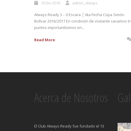
10 Dic 2016
admin_always
Always Ready 3 – 0 Escara │ 6ta Fecha Copa Simón
Bolívar 2016/2017 En condición de visitante sacamos t
puntos importantísimos en...
Read More
Acerca de Nosotros
Gal
El Club Always Ready fue fundado el 13