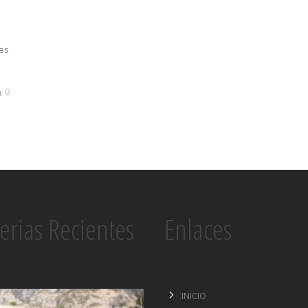
res
0
erias Recientes
Enlaces
INICIO